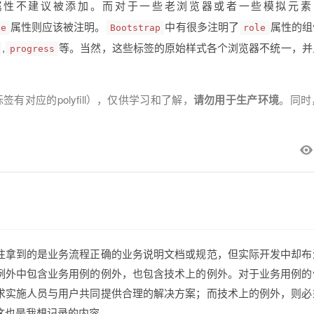
属性不建议被添加。而对于一些老浏览器或者一些模拟元素（
属性则应该被注明。
中有很多注明了
属性的组
le
Bootstrap
role
,
等。当然，这些标签的原始样式各个浏览器不统一，并
progress
对应的polyfill），仅供学习和了解，
请勿用于生产环境
。同时
往拿到的是业务流程正确的业务说明文档或规范，但实际开发中却布
例外中包含业务用例的例外，也包含技术上的例外。对于业务用例的
求实施人员与用户共同提供合理的解决方案；而技术上的例外，则必
这也是我想记录的内容。