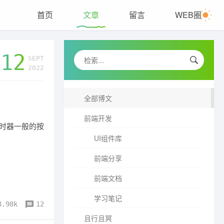
首页
文章
留言
WEB圈
12
SEPT
2022
全部博文
前端开发
时器一般的按
UI组件库
前端分享
Turn back the clock...
前端文档
学习笔记
{ 关注公众号，获取最新文章 }
8.98k
12
且行且冥