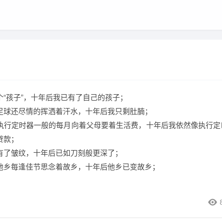
个“孩子”，十年后我已有了自己的孩子；
足球还尽情的挥洒着汗水，十年后我只剩肚腩；
执行定时器一般的每月向着父母要着生活费，十年后我依然像执行定
贷款；
有了皱纹，十年后已如刀刻般更深了；
他乡每逢佳节思念着故乡，十年后他乡已变故乡；