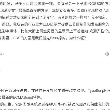
的时候，很多人可能会像我一样，脑海里会一下子跳出CSS3的方
是实现渐变文字最简单直接的方案，本站就有很多用CSS3实现的双色
把描述突然从炫彩字转到了渐变字，两者的概念一样吗？我不知道，
一而已。我所在的行业是为LED显示屏提供云节目制作和发布服务的
炫彩字媒体，比如大街上司空见惯的显示屏上写着诸如“欢迎光临”的
需要，CSS的方案是我们最先Pass掉的，为什么呢？
VG
置
pt是一种开源编程语言，在软件开发社区中越来越受欢迎。TypeScrip
新的ECMAScript特性。
cript的超集，它的类型系统通过在键入时报告错误来加速和保障我们