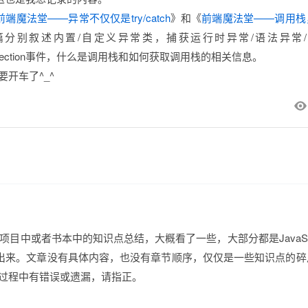
前端魔法堂——异常不仅仅是try/catch
》和《
前端魔法堂——调用栈
篇分别叙述内置/自定义异常类，捕获运行时异常/语法异常
eRejection事件，什么是调用栈和如何获取调用栈的相关信息。
开车了^_^
目中或者书本中的知识点总结，大概看了一些，大部分都是JavaScr
享出来。文章没有具体内容，也没有章节顺序，仅仅是一些知识点的碎
过程中有错误或遗漏，请指正。