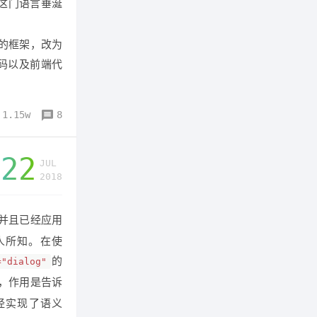
对这门语言垂涎
面的框架，改为
代码以及前端代
1.15w
8
22
JUL
2018
并且已经应用
人所知。在使
的
="dialog"
，作用是告诉
经实现了语义