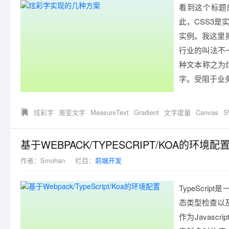
看到这个标题
此，CSS3
实例。我这里
行业的叫法不
种文本称之为
字。受阻于业务
炫彩字
渐变文字
MeasureText
Gradient
文字度量
Canvas
S
基于WEBPACK/TYPESCRIPT/KOA的环境配
作者：
Smohan
栏目：
前端开发
TypeScri
态类型检查以及最
作为Javas