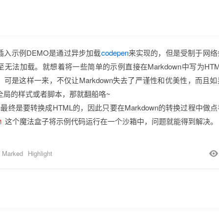
插入示例DEMO是通过异步加载
codepen
来实现的，但是受制于网络
无法加载。就想着将一些简单的示例直接在Markdown中写为HT
，可是这样一来，不仅让Markdown失去了严谨性和优美性，而且
全局的样式或者脚本，那就翻船咯~
own最终是要转换成HTML的，因此只要在Markdown的转换过程中做
这个魔法盒子将示例代码运行在一个沙箱中，问题就能得到解决。
M
Marked
Highlight