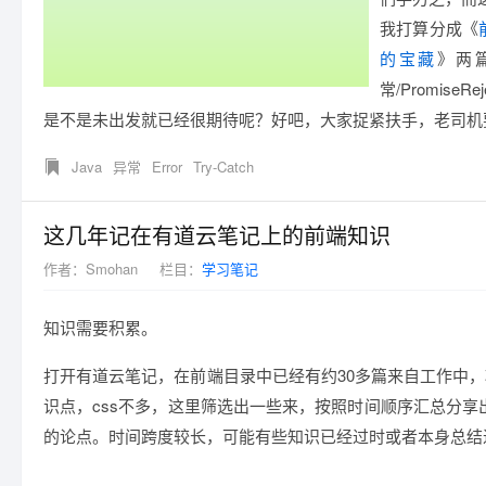
我打算分成《
的宝藏
》两
常/Promis
是不是未出发就已经很期待呢？好吧，大家捉紧扶手，老司机要
Java
异常
Error
Try-Catch
这几年记在有道云笔记上的前端知识
作者：
Smohan
栏目：
学习笔记
知识需要积累。
打开有道云笔记，在前端目录中已经有约30多篇来自工作中，项
识点，css不多，这里筛选出一些来，按照时间顺序汇总分
的论点。时间跨度较长，可能有些知识已经过时或者本身总结