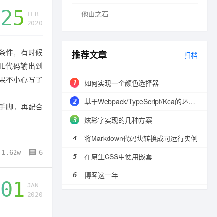
25
他山之石
FEB
2020
条件，有时候
推荐文章
归档
ML代码输出到
如果不小心写了
如何实现一个颜色选择器
基于Webpack/TypeScript/Koa的环境配置
点手脚，再配合
炫彩字实现的几种方案
将Markdown代码块转换成可运行实例
1.62w
6
在原生CSS中使用嵌套
博客这十年
01
JAN
2020