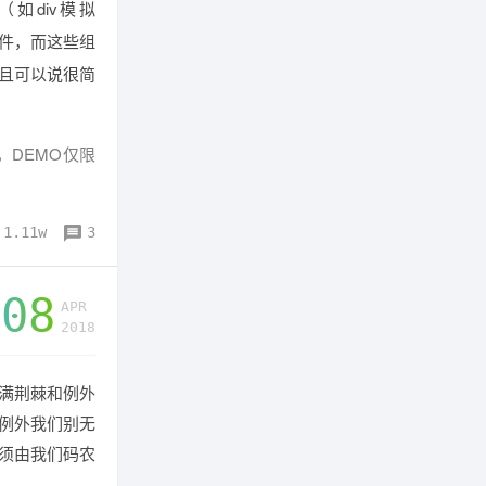
如div模拟
件，而这些组
且可以说很简
，DEMO仅限
1.11w
3
08
APR
2018
满荆棘和例外
例外我们别无
须由我们码农