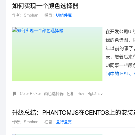
如何实现一个颜色选择器
作者：
Smohan
栏目：
UI组件库
在开发公司UI
绿的色谱图，
年以前的事了
录，想着后来
UI同事一些
间中的 HSL、
Color-Picker
颜色选择器
色相
Hsv
Rgb2hsv
升级总结：PHANTOMJS在CENTOS上的安
作者：
Smohan
栏目：
且行且冥