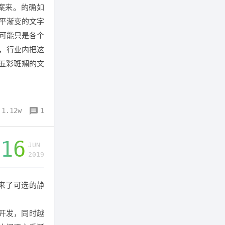
案来。的确如
水平渐变的文字
可能只是各个
，行业内把这
五彩斑斓的文
1.12w
1
16
JUN
2019
t带来了可选的静
的开发，同时越