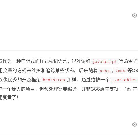
SS作为一种申明式的样式标记语言，很难像如
等命令式
javascript
用变量的方式来维护和追踪某些状态。后来随着
,
等C
scss
less
以像优秀的开源框架
那样，通过维护一个
bootstrap
_variables
护一个庞大的项目。但预处理需要编译，并非CSS原生支持。而现在
用变量了
！