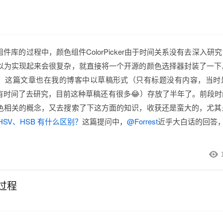
组件库的过程中，颜色组件ColorPicker由于时间关系没有去深入研
以为实现起来会很复杂，就直接将一个开源的颜色选择器封装了一下
，这篇文章也在我的博客中以草稿形式（只有标题没有内容，当时
有时间了去研究，目前这种草稿还有很多😂）存放了半年了。前段时
颜色相关的概念，又去搜索了下这方面的知识，收获还是蛮大的，尤其
HSV、HSB 有什么区别？
这篇提问中，
@Forrest
近乎大白话的回答，
装过程