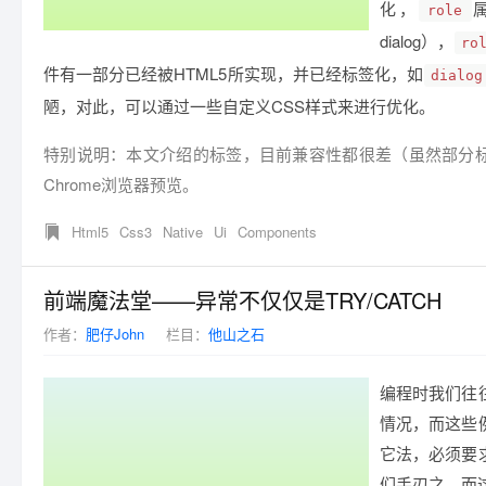
化，
role
dialog），
ro
件有一部分已经被HTML5所实现，并已经标签化，如
dialog
陋，对此，可以通过一些自定义CSS样式来进行优化。
特别说明：本文介绍的标签，目前兼容性都很差（虽然部分标签有
Chrome浏览器预览。
Html5
Css3
Native
Ui
Components
前端魔法堂——异常不仅仅是TRY/CATCH
作者：
肥仔John
栏目：
他山之石
编程时我们往
情况，而这些
它法，必须要
们手刃之，而