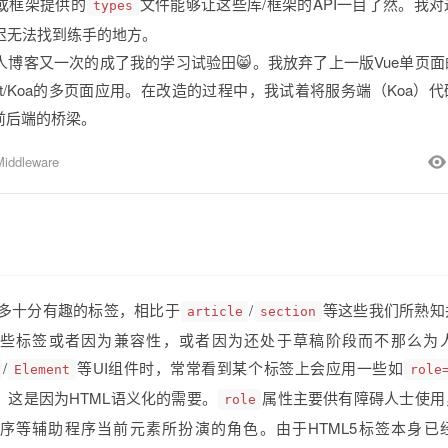
或框架提供的
文件能够让这些库/框架的API一目了然。我
types
迟无法找到练手的地方。
人博客又一次的成了我的学习试验田😸。我放弃了上一版Vue单页
cript/Koa的多页面应用。在改造的过程中，我试着将服务端（Koa）
时前后端的桥梁。
iddleware
很多十分有趣的标签，相比于
/
等这些我们所熟知
article
section
些标签或者因为兼容性，或者因为还处于草稿阶段而不那么为
/
等UI组件时，常常看到某个标签上会应用一些如
Element
role
，这是因为HTML语义化的需要。
属性主要供有障碍人士使用
role
序等辅助程序当前元素所扮演的角色。由于HTML5标签本身已