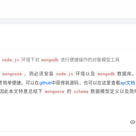
在
环境下对
进行便捷操作的对象模型工具
node.js
mongodb
，则必须安装
环境以及
数据库。m
mongoose
node.js
mongodb
操作更简单便捷。可以在
github
中获得其源码，也可以在这里查看
api文档
因此本文特意总结下
的
数据模型定义以及简
mongoose
schema