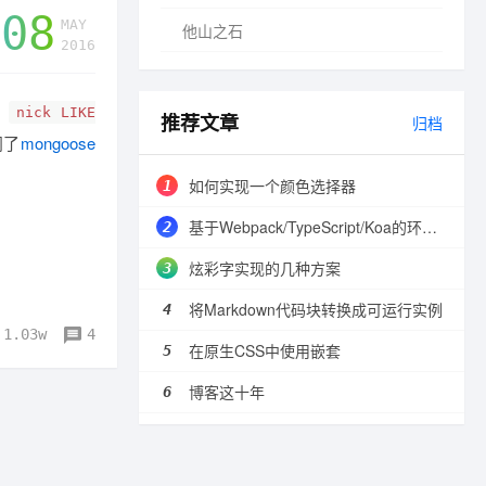
08
MAY
他山之石
2016
中
nick LIKE
推荐文章
归档
阅了
mongoose
如何实现一个颜色选择器
基于Webpack/TypeScript/Koa的环境配置
炫彩字实现的几种方案
将Markdown代码块转换成可运行实例
1.03w
4
在原生CSS中使用嵌套
博客这十年