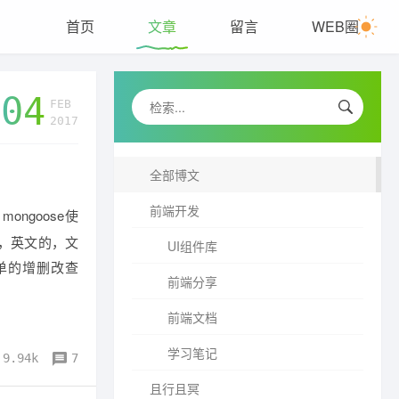
首页
文章
留言
WEB圈
04
FEB
2017
全部博文
前端开发
ongoose使
，英文的，文
UI组件库
单的增删改查
前端分享
Turn back the clock...
前端文档
学习笔记
{ 关注公众号，获取最新文章 }
9.94k
7
且行且冥