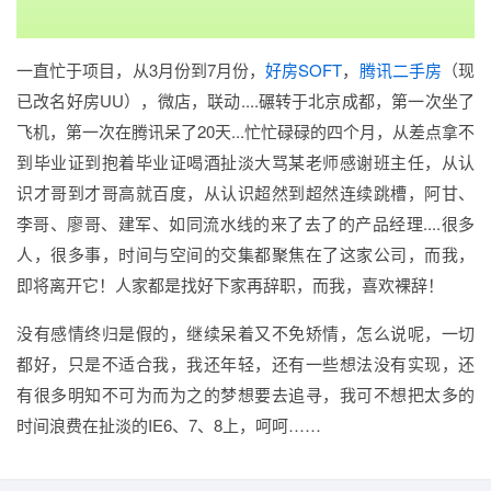
一直忙于项目，从3月份到7月份，
好房SOFT
，
腾讯二手房
（现
已改名好房UU），微店，联动....碾转于北京成都，第一次坐了
飞机，第一次在腾讯呆了20天...忙忙碌碌的四个月，从差点拿不
到毕业证到抱着毕业证喝酒扯淡大骂某老师感谢班主任，从认
识才哥到才哥高就百度，从认识超然到超然连续跳槽，阿甘、
李哥、廖哥、建军、如同流水线的来了去了的产品经理....很多
人，很多事，时间与空间的交集都聚焦在了这家公司，而我，
即将离开它！人家都是找好下家再辞职，而我，喜欢裸辞！
没有感情终归是假的，继续呆着又不免矫情，怎么说呢，一切
都好，只是不适合我，我还年轻，还有一些想法没有实现，还
有很多明知不可为而为之的梦想要去追寻，我可不想把太多的
时间浪费在扯淡的IE6、7、8上，呵呵……