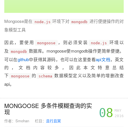
Mongoose是在
环境下对
进行便捷操作的对
node.js
mongodb
象模型工具
因此，要使用
，则必须安装
环境以
mongoose
node.js
及
数据库。mongoose使mongodb操作更简单便捷。
mongodb
可以在
github
中获得其源码，也可以在这里查看
api文档
，英文
的，文档内容较多，因此本文特意总结
下
的
数据模型定义以及简单的增删改查
mongoose
schema
api。
MONGOOSE 多条件模糊查询的实
08
现
MAY
2016
作者：
Smohan
栏目：
且行且冥